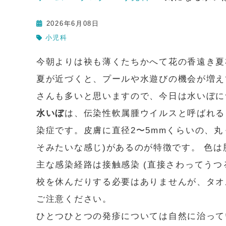
2026年6月08日
小児科
今朝よりは袂も薄くたちかへて花の香遠き夏
夏が近づくと、プールや水遊びの機会が増え
さんも多いと思いますので、今日は水いぼに
水いぼ
は、伝染性軟属腫ウイルスと呼ばれる
染症です。皮膚に直径2〜5mmくらいの、丸
そみたいな感じ)があるのが特徴です。 色
主な感染経路は接触感染 (直接さわってう
校を休んだりする必要はありませんが、タオ
ご注意ください。
ひとつひとつの発疹については自然に治って