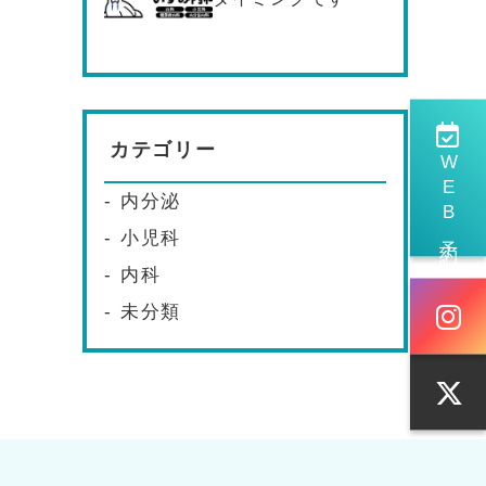
カテゴリー
WEB予約
内分泌
小児科
内科
未分類