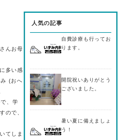
人気の記事
自費診療も行ってお
ります。
さんお母
に多い感
開院祝いありがとう
み (おへ
ございました。
。
ので、学
すので、
暑い夏に備えましょ
う！
いてしま