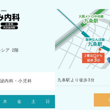
シア 2階
九条駅より徒歩3分
泌内科・小児科
木
金
土
日