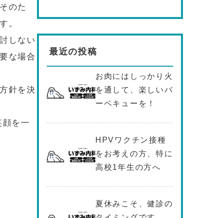
そのた
す。
討しない
最近の投稿
要な場合
お肉にはしっかり火
方針を決
を通して、楽しいバ
ーベキューを！
笑顔を一
HPVワクチン接種
をお考えの方、特に
高校1年生の方へ
夏休みこそ、健診の
タイミングです